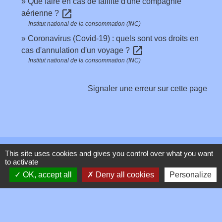
Que faire en cas de faillite d'une compagnie
open_in_new
aérienne ?
Institut national de la consommation (INC)
Coronavirus (Covid-19) : quels sont vos droits en
open_in_new
cas d'annulation d'un voyage ?
Institut national de la consommation (INC)
Signaler une erreur sur cette page
Contacts
This site uses cookies and gives you control over what you want
to activate
OK, accept all
Deny all cookies
Personalize
Commune de Toussieux
346, Route du Morbier
01600 Toussieux - FRANCE
+33 4 74 00 19 03
Contact par formulaire