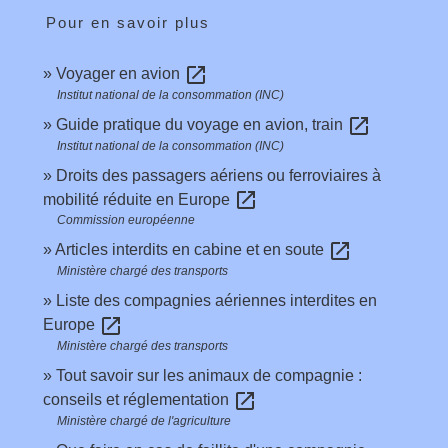
Pour en savoir plus
open_in_new
Voyager en avion
Institut national de la consommation (INC)
open_in_new
Guide pratique du voyage en avion, train
Institut national de la consommation (INC)
Droits des passagers aériens ou ferroviaires à
open_in_new
mobilité réduite en Europe
Commission européenne
open_in_new
Articles interdits en cabine et en soute
Ministère chargé des transports
Liste des compagnies aériennes interdites en
open_in_new
Europe
Ministère chargé des transports
Tout savoir sur les animaux de compagnie :
open_in_new
conseils et réglementation
Ministère chargé de l'agriculture