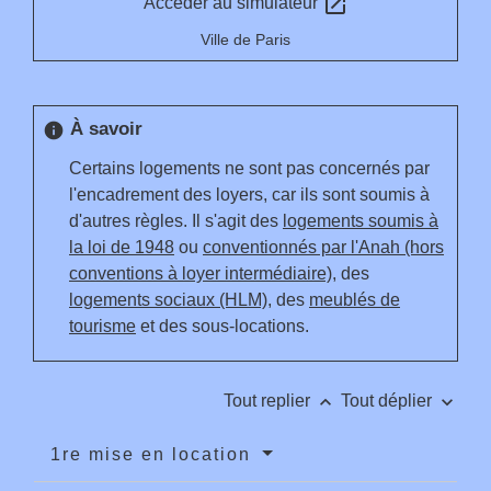
open_in_new
Accéder au simulateur
Ville de Paris
À savoir
info
Certains logements ne sont pas concernés par
l'encadrement des loyers, car ils sont soumis à
d'autres règles. Il s'agit des
logements soumis à
la loi de 1948
ou
conventionnés par l'Anah (hors
conventions à loyer intermédiaire)
, des
logements sociaux (HLM)
, des
meublés de
tourisme
et des sous-locations.
keyboard_arrow_up
keyboard_arrow_down
Tout replier
Tout déplier
1re mise en location