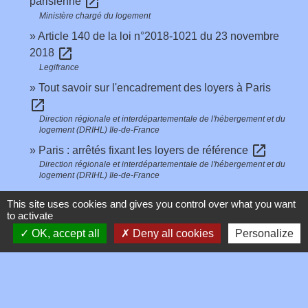
open_in_new
parisienne
Ministère chargé du logement
Article 140 de la loi n°2018-1021 du 23 novembre
open_in_new
2018
Legifrance
Tout savoir sur l'encadrement des loyers à Paris
open_in_new
Direction régionale et interdépartementale de l'hébergement et du
logement (DRIHL) Ile-de-France
open_in_new
Paris : arrêtés fixant les loyers de référence
Direction régionale et interdépartementale de l'hébergement et du
logement (DRIHL) Ile-de-France
Interdiction de location et gel des loyers des
This site uses cookies and gives you control over what you want
open_in_new
passoires énergétiques
to activate
Ministère chargé de l'environnement
OK, accept all
Deny all cookies
Personalize
Signaler une erreur sur cette page