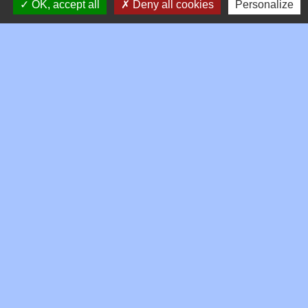
OK, accept all
Deny all cookies
Personalize
Contacts
Commune de Toussieux
346, Route du Morbier
01600 Toussieux - FRANCE
+33 4 74 00 19 03
Contact par formulaire
Mentions légales
-
Politique de confidentialité
-
Accessibilité
-
Plan du site
-
Gestion des cookies