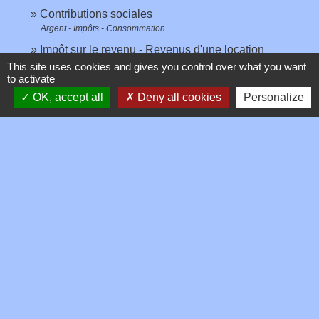
Contributions sociales
Argent - Impôts - Consommation
Impôt sur le revenu - Revenus d'une location
This site uses cookies and gives you control over what you want
meublée
to activate
Argent - Impôts - Consommation
OK, accept all
Deny all cookies
Personalize
Régime fiscal du loueur en meublé professionnel
(LMP)
Fiscalité
Signaler une erreur sur cette page
Contacts
Commune de Toussieux
346, Route du Morbier