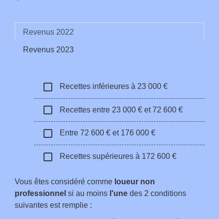
Revenus 2022
Revenus 2023
check_box_outline_blank
Recettes inférieures à 23 000 €
check_box_outline_blank
Recettes entre 23 000 € et 72 600 €
check_box_outline_blank
Entre 72 600 € et 176 000 €
check_box_outline_blank
Recettes supérieures à 172 600 €
Vous êtes considéré comme
loueur non
professionnel
si au moins
l'une
des 2 conditions
suivantes est remplie :