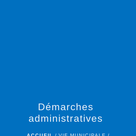
menu
Démarches
administratives
ACCUEIL
/
VIE MUNICIPALE
/