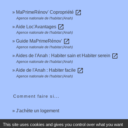
open_in_new
MaPrimeRénov' Copropriété
Agence nationale de l'habitat (Anah)
open_in_new
Aide Loc'Avantages
Agence nationale de l'habitat (Anah)
open_in_new
Guide MaPrimeRénov'
Agence nationale de l'habitat (Anah)
open_in_new
Aides de l'Anah : Habiter sain et Habiter serein
Agence nationale de l'habitat (Anah)
open_in_new
Aide de l'Anah : Habiter facile
Agence nationale de l'habitat (Anah)
Comment faire si...
J'achète un logement
This site uses cookies and gives you control over what you want