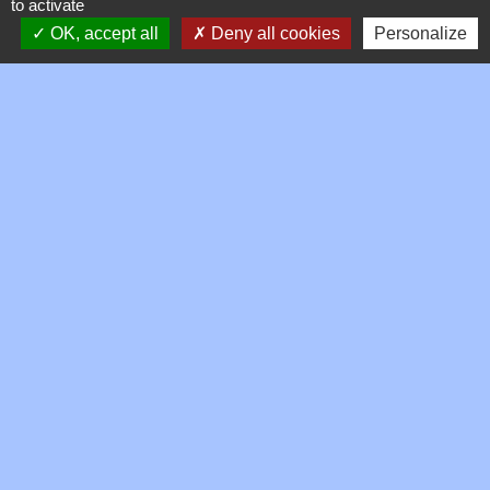
Signaler une erreur sur cette page
to activate
OK, accept all
Deny all cookies
Personalize
Contacts
Commune de Toussieux
346, Route du Morbier
01600 Toussieux - FRANCE
+33 4 74 00 19 03
Contact par formulaire
Mentions légales
-
Politique de confidentialité
-
Accessibilité
-
Plan du site
-
Gestion des cookies