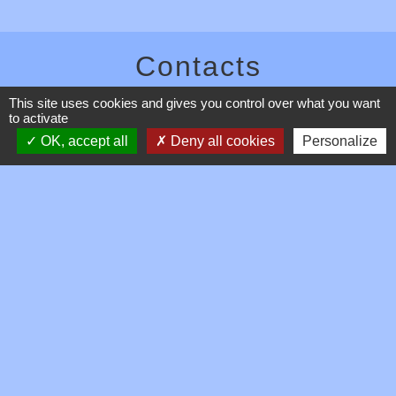
Contacts
Commune de Toussieux
This site uses cookies and gives you control over what you want
to activate
346, Route du Morbier
01600 Toussieux - FRANCE
OK, accept all
Deny all cookies
Personalize
+33 4 74 00 19 03
Contact par formulaire
Mentions légales
-
Politique de confidentialité
-
Accessibilité
-
Plan du site
-
Gestion des cookies
Site créé en partenariat avec Réseau des Communes