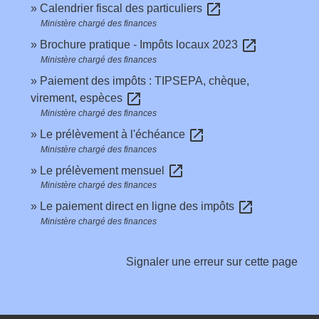
open_in_new
Calendrier fiscal des particuliers
Ministère chargé des finances
open_in_new
Brochure pratique - Impôts locaux 2023
Ministère chargé des finances
Paiement des impôts : TIPSEPA, chèque,
open_in_new
virement, espèces
Ministère chargé des finances
open_in_new
Le prélèvement à l'échéance
Ministère chargé des finances
open_in_new
Le prélèvement mensuel
Ministère chargé des finances
open_in_new
Le paiement direct en ligne des impôts
Ministère chargé des finances
Signaler une erreur sur cette page