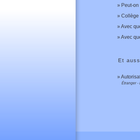
Peut-on 
Collège 
Avec que
Avec que
Et auss
Autorisat
Étranger -