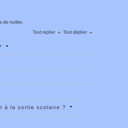
s de nuitée.
keyboard_arrow_up
keyboard_arrow_down
Tout replier
Tout déplier
 ?
 à la sortie scolaire ?