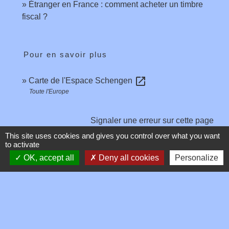
Étranger en France : comment acheter un timbre
fiscal ?
Pour en savoir plus
open_in_new
Carte de l'Espace Schengen
Toute l'Europe
Signaler une erreur sur cette page
This site uses cookies and gives you control over what you want
to activate
OK, accept all
Deny all cookies
Personalize
Contacts
Commune de Toussieux
346, Route du Morbier