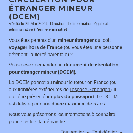
ÉTRANGER MINEUR
(DCEM)
Vérifié le 28 Mar 2023 - Direction de l'information légale et
administrative (Première ministre)
Vous êtes parents d'un
mineur étranger
qui doit
voyager hors de France
(ou vous êtes une personne
détenant l'autorité parentale) ?
Vous devez demander un
document de circulation
pour étranger mineur (DCEM).
Le DCEM permet au mineur le retour en France (ou
aux frontières extérieures de
l'espace Schengen)
. Il
doit être présenté
en plus du passeport
. Le DCEM
est délivré pour une durée maximum de 5 ans.
Nous vous présentons les informations à connaître
pour effectuer la démarche.
keyboard_arrow_up
keyboard_arrow_down
Tout replier
Tout déplier