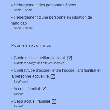
Hébergement des personnes âgées
Social - Santé
Hébergement d'une personne en situation de
handicap
Social - Santé
Pour en savoir plus
open_in_new
Guide de l'accueillant familial
Ministère chargé des affaires sociales
Contrat type d'accueil entre l'accueillant familial et
open_in_new
la personne accueillie
Legifrance
open_in_new
Accueil familial
Urssaf
open_in_new
Cesu accueil familial
Urssaf