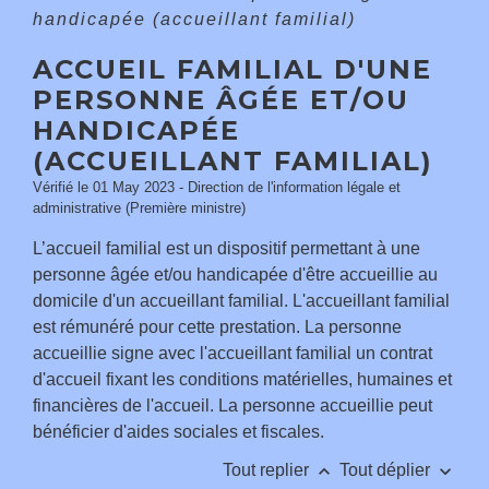
handicapée (accueillant familial)
ACCUEIL FAMILIAL D'UNE
PERSONNE ÂGÉE ET/OU
HANDICAPÉE
(ACCUEILLANT FAMILIAL)
Vérifié le 01 May 2023 - Direction de l'information légale et
administrative (Première ministre)
L’accueil familial est un dispositif permettant à une
personne âgée et/ou handicapée d'être accueillie au
domicile d'un accueillant familial. L'accueillant familial
est rémunéré pour cette prestation. La personne
accueillie signe avec l'accueillant familial un contrat
d'accueil fixant les conditions matérielles, humaines et
financières de l'accueil. La personne accueillie peut
bénéficier d'aides sociales et fiscales.
keyboard_arrow_up
keyboard_arrow_down
Tout replier
Tout déplier