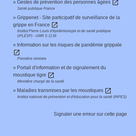
open_in_new
Gestes de prévention des personnes âgées
Santé publique France
Grippenet - Site participatif de surveillance de la
open_in_new
grippe en France
Institut Pierre Louis d'épidémiologie et de santé publique
(iPLESP) - UMR S 1136
Information sur les risques de pandémie grippale
open_in_new
Première ministre
Portail d'information et de signalement du
open_in_new
moustique tigre
Ministère chargé de la santé
open_in_new
Maladies transmises par les moustiques
Institut national de prévention et d'éducation pour la santé (INPES)
Signaler une erreur sur cette page