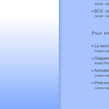
Social - S
BCG : va
Social - S
Pour en
La vacci
Caisse nat
Grippene
Institut P
Annuaire
Caisse nat
Prise en
Caisse nat