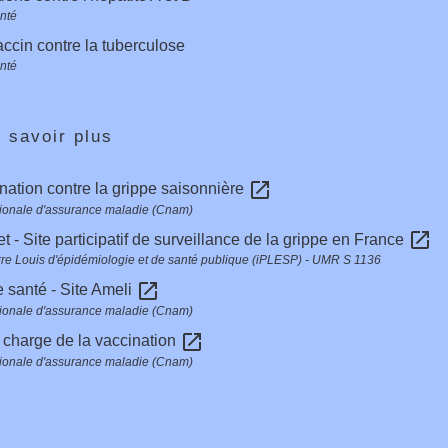
anté
ccin contre la tuberculose
anté
 savoir plus
open_in_new
nation contre la grippe saisonnière
ionale d'assurance maladie (Cnam)
open_in_new
t - Site participatif de surveillance de la grippe en France
ierre Louis d'épidémiologie et de santé publique (iPLESP) - UMR S 1136
open_in_new
 santé - Site Ameli
ionale d'assurance maladie (Cnam)
open_in_new
 charge de la vaccination
ionale d'assurance maladie (Cnam)