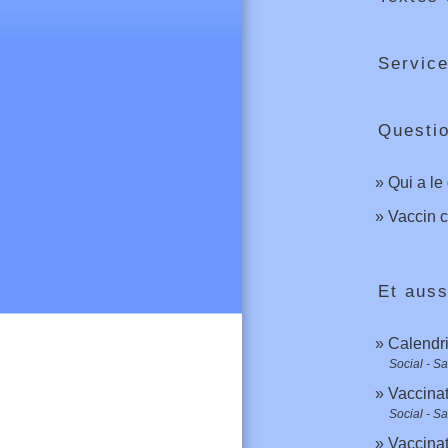
Service
Questi
Qui a le 
Vaccin c
Et auss
Calendri
Social - S
Vaccinat
Social - S
Vaccinat