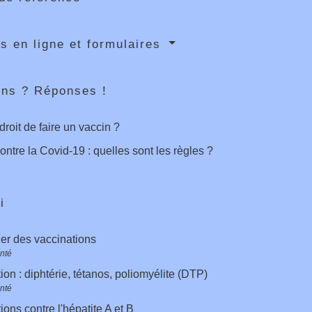
s en ligne et formulaires
ons ? Réponses !
droit de faire un vaccin ?
ontre la Covid-19 : quelles sont les règles ?
i
er des vaccinations
anté
ion : diphtérie, tétanos, poliomyélite (DTP)
anté
ions contre l'hépatite A et B