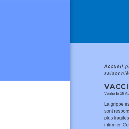
Accueil p
saisonniè
VACC
Vérifié le 19 A
La grippe es
sont respon
plus fragil
infirmier. C