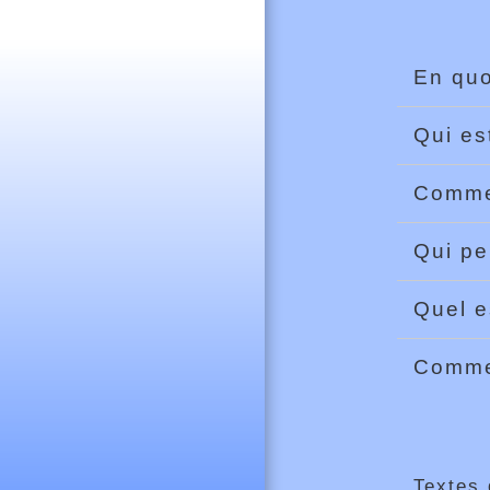
En quo
Qui es
Commen
Qui pe
Quel e
Commen
Textes 