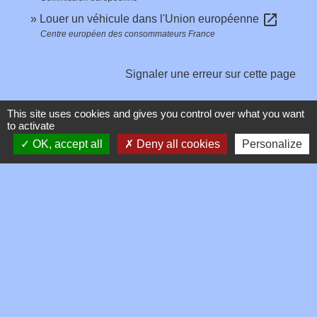
open_in_new
Louer un véhicule dans l'Union européenne
Centre européen des consommateurs France
Signaler une erreur sur cette page
This site uses cookies and gives you control over what you want
to activate
OK, accept all
Deny all cookies
Personalize
Contacts
Commune de Toussieux
346, Route du Morbier
01600 Toussieux - FRANCE
+33 4 74 00 19 03
Contact par formulaire