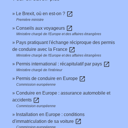
open_in_new
Le Brexit, où en est-on ?
Première ministre
open_in_new
Conseils aux voyageurs
Ministère chargé de l'Europe et des affaires étrangères
Pays pratiquant l'échange réciproque des permis
open_in_new
de conduire avec la France
Ministère chargé de l'Europe et des affaires étrangères
open_in_new
Permis international : récapitulatif par pays
Ministère chargé de l'intérieur
open_in_new
Permis de conduire en Europe
Commission européenne
Conduire en Europe : assurance automobile et
open_in_new
accidents
Commission européenne
Installation en Europe : conditions
open_in_new
d'immatriculation de sa voiture
Commission européenne