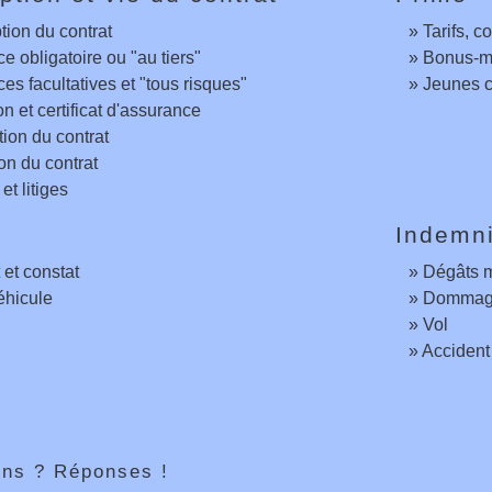
tion du contrat
Tarifs, c
e obligatoire ou "au tiers"
Bonus-m
es facultatives et "tous risques"
Jeunes c
on et certificat d'assurance
tion du contrat
ion du contrat
et litiges
e
Indemni
 et constat
Dégâts m
éhicule
Dommage
Vol
Accident 
ons ? Réponses !