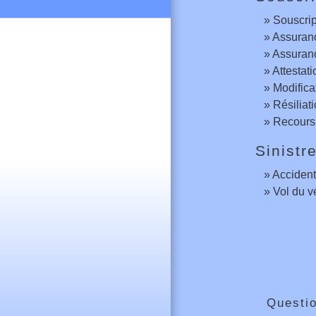
Souscrip
Assuranc
Assuranc
Attestati
Modifica
Résiliat
Recours 
Sinistr
Accident
Vol du v
Questi