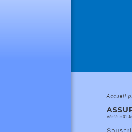
Accueil p
ASSU
Vérifié le 01 J
Souscri