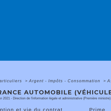
articuliers
>
Argent - Impôts - Consommation
>
A
RANCE AUTOMOBILE (VÉHICUL
an 2021 - Direction de l'information légale et administrative (Première ministre)
ption et vie du contrat
Prime