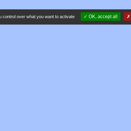
 control over what you want to activate
OK, accept all
Contacts
Commune de Toussieux
346, Route du Morbier
01600 Toussieux - FRANCE
+33 4 74 00 19 03
Contact par formulaire
entions légales
-
Politique de confidentialité
-
Accessibilité
-