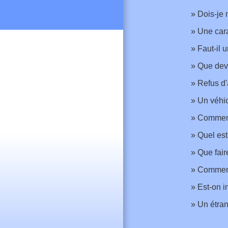
Dois-je 
Une cara
Faut-il 
Que devi
Refus d'
Un véhic
Comment 
Quel est
Que fair
Comment 
Est-on i
Un étran