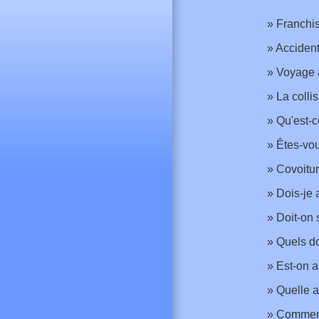
Franchis
Accident
Voyage à
La colli
Qu'est-c
Êtes-vou
Covoitur
Dois-je 
Doit-on 
Quels do
Est-on a
Quelle a
Comment 