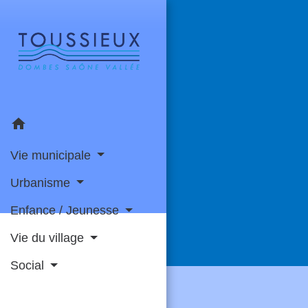
home
Vie municipale
Urbanisme
Enfance / Jeunesse
Vie du village
Social