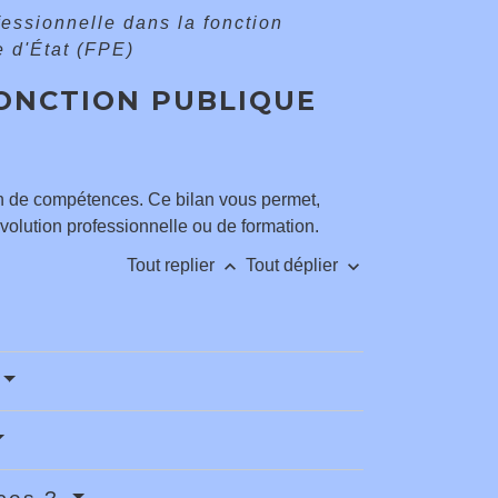
essionnelle dans la fonction
e d'État (FPE)
FONCTION PUBLIQUE
an de compétences. Ce bilan vous permet,
volution professionnelle ou de formation.
keyboard_arrow_up
keyboard_arrow_down
Tout replier
Tout déplier