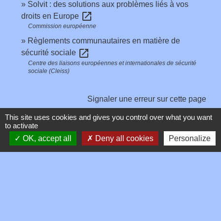
Solvit : des solutions aux problèmes liés à vos
open_in_new
droits en Europe
Commission européenne
Règlements communautaires en matière de
open_in_new
sécurité sociale
Centre des liaisons européennes et internationales de sécurité
sociale (Cleiss)
Signaler une erreur sur cette page
This site uses cookies and gives you control over what you want
to activate
OK, accept all
Deny all cookies
Personalize
Contacts
Commune de Toussieux
346, Route du Morbier
01600 Toussieux - FRANCE
+33 4 74 00 19 03