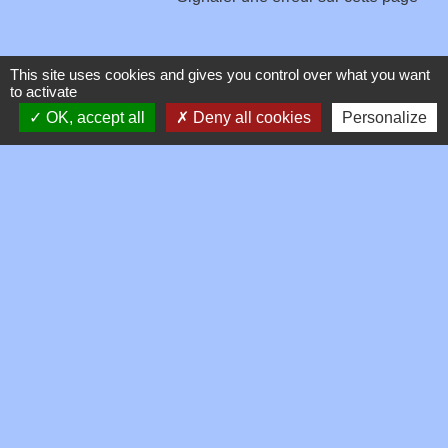
This site uses cookies and gives you control over what you want
to activate
OK, accept all
Deny all cookies
Personalize
Contacts
Commune de Toussieux
346, Route du Morbier
01600 Toussieux - FRANCE
+33 4 74 00 19 03
Contact par formulaire
Mentions légales
-
Politique de confidentialité
-
Accessibilité
-
Plan du site
-
Gestion des cookies