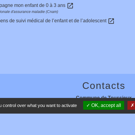
open_in_new
pagne mon enfant de 0 à 3 ans
ionale d'assurance maladie (Cnam)
open_in_new
ns de suivi médical de l’enfant et de l’adolescent
Contacts
Commune de Toussieux
346, Route du Morbier
 control over what you want to activate
OK, accept all
01600 Toussieux - FRANCE
+33 4 74 00 19 03
Contact par formulaire