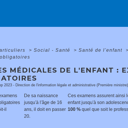
articuliers
>
Social - Santé
>
Santé de l'enfant
obligatoires
ES MÉDICALES DE L'ENFANT : 
GATOIRES
ep 2023 - Direction de l'information légale et administrative (Première ministre)
examens
De sa naissance
Ces examens assurent ainsi le
ligatoires
jusqu'à l'âge de 16
enfant jusqu'à son adolescence
t-il
ans, il doit en passer
100 %
quel que soit le profess
20.