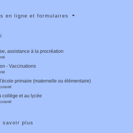
s en ligne et formulaires
i
e, assistance à la procréation
anté
on - Vaccinations
anté
l'école primaire (maternelle ou élémentaire)
colarité
 collège et au lycée
colarité
 savoir plus