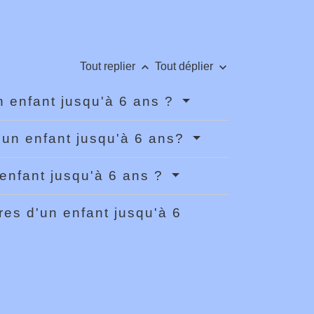
keyboard_arrow_up
keyboard_arrow_down
Tout replier
Tout déplier
n enfant jusqu'à 6 ans ?
 un enfant jusqu'à 6 ans?
 enfant jusqu'à 6 ans ?
es d'un enfant jusqu'à 6