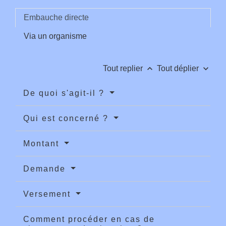
Embauche directe
Via un organisme
keyboard_arrow_up
keyboard_arrow_down
Tout replier
Tout déplier
De quoi s'agit-il ?
Qui est concerné ?
Montant
Demande
Versement
Comment procéder en cas de