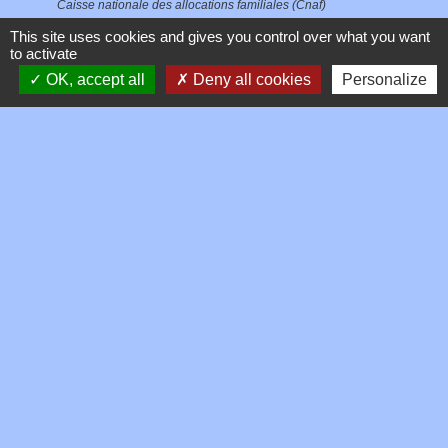
Caisse nationale des allocations familiales (Cnaf)
This site uses cookies and gives you control over what you want
to activate
Signaler une erreur sur cette page
OK, accept all
Deny all cookies
Personalize
Contacts
Commune de Toussieux
346, Route du Morbier
01600 Toussieux - FRANCE
+33 4 74 00 19 03
Contact par formulaire