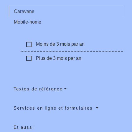
Caravane
Mobile-home
check_box_outline_blank
Moins de 3 mois par an
check_box_outline_blank
Plus de 3 mois par an
Textes de référence
Services en ligne et formulaires
Et aussi