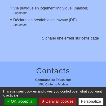
Vie pratique en logement individuel (maison)
Logement
Déclaration préalable de travaux (DP)
Logement
Signaler une erreur sur cette page
Contacts
Commune de Toussieux
346, Route du Morbier
01600 Toussieux - FRANCE
This site uses cookies and gives you control over what you want
+33 4 74 00 19 03
to activate
Contact par formulaire
OK, accept all
Deny all cookies
Personalize