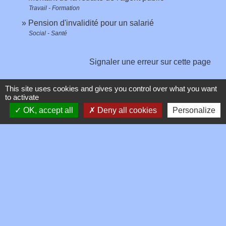
Travail - Formation
Pension d'invalidité pour un salarié
Social - Santé
Signaler une erreur sur cette page
This site uses cookies and gives you control over what you want
to activate
OK, accept all
Deny all cookies
Personalize
Contacts
Commune de Toussieux
346, Route du Morbier
01600 Toussieux - FRANCE
+33 4 74 00 19 03
Contact par formulaire