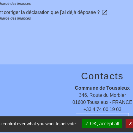
chargé des finances
open_in_new
corriger la déclaration que j'ai déjà déposée ?
chargé des finances
Contacts
Commune de Toussieux
346, Route du Morbier
01600 Toussieux - FRANCE
+33 4 74 00 19 03
Contact par formulaire
 control over what you want to activate
OK, accept all