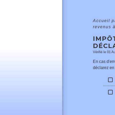
Accueil p
revenus 
IMPÔ
DÉCL
Vérifié le 01 A
En cas d'err
déclarez en 
check_box_outline_blank
check_box_outline_blank