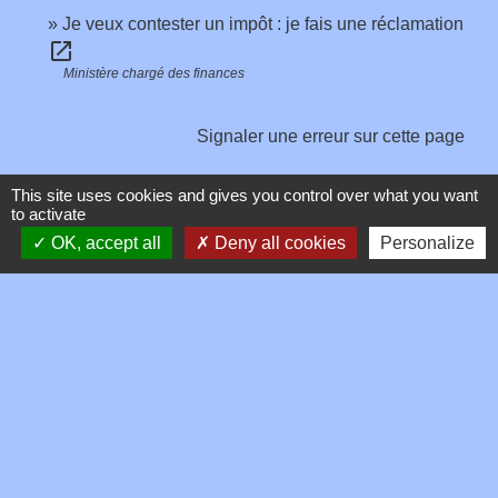
Je veux contester un impôt : je fais une réclamation
open_in_new
Ministère chargé des finances
Signaler une erreur sur cette page
This site uses cookies and gives you control over what you want
to activate
OK, accept all
Deny all cookies
Personalize
Contacts
Commune de Toussieux
346, Route du Morbier
01600 Toussieux - FRANCE
+33 4 74 00 19 03
Contact par formulaire