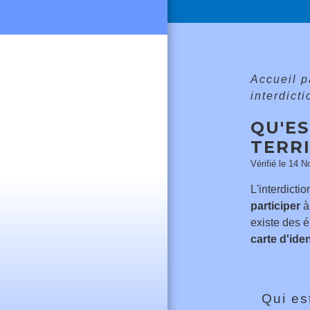
Accueil p
interdicti
QU'ES
TERR
Vérifié le 14 N
L'interdictio
participer
à
existe des é
carte d'iden
Qui est