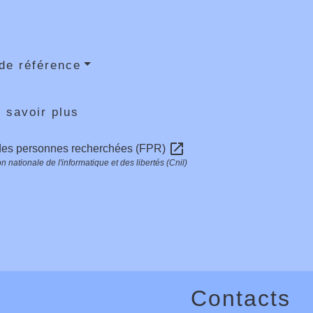
de référence
 savoir plus
open_in_new
 des personnes recherchées (FPR)
nationale de l'informatique et des libertés (Cnil)
Contacts