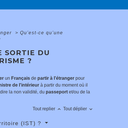
anger
>
Qu'est-ce qu'une
?
E SORTIE DU
RISME ?
er
un
Français
de
partir à l'étranger
pour
istre de l'intérieur
à partir du moment où il
-dire la non validité, du
passeport
et/ou de la
keyboard_arrow_up
keyboard_arrow_down
Tout replier
Tout déplier
rritoire (IST) ?