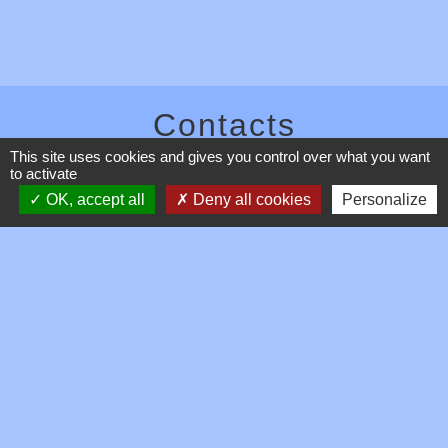
Contacts
This site uses cookies and gives you control over what you want
Commune de Toussieux
to activate
346, Route du Morbier
OK, accept all
Deny all cookies
Personalize
01600 Toussieux - FRANCE
+33 4 74 00 19 03
Contact par formulaire
Mentions légales
-
Politique de confidentialité
-
Accessibilité
-
Plan du site
-
Gestion des cookies