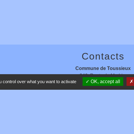
Contacts
Commune de Toussieux
346, Route du Morbier
 control over what you want to activate
OK, accept all
01600 Toussieux - FRANCE
+33 4 74 00 19 03
Contact par formulaire