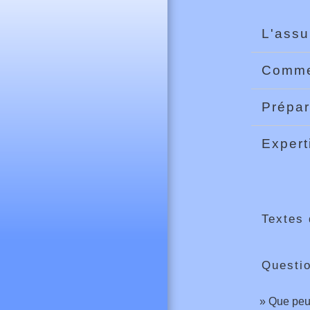
L'assu
Commen
Prépar
Exper
Textes 
Questi
Que peut