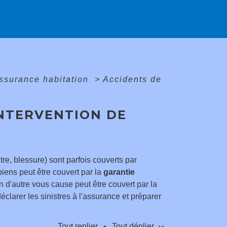
ssurance habitation
>
Accidents de
INTERVENTION DE
tre, blessure) sont parfois couverts par
ens peut être couvert par la
garantie
d'autre vous cause peut être couvert par la
éclarer les sinistres à l'assurance et préparer
keyboard_arrow_up
keyboard_arrow_down
Tout replier
Tout déplier