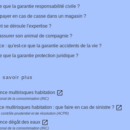
e que la garantie responsabilité civile ?
 payer en cas de casse dans un magasin ?
se déroule l'expertise ?
 assurer son animal de compagnie ?
e : qu'est-ce que la garantie accidents de la vie ?
e que la garantie protection juridique ?
 savoir plus
open_in_new
nce multirisques habitation
ational de la consommation (INC)
open_in_new
e multirisques habitation : que faire en cas de sinistre ?
e contrôle prudentiel et de résolution (ACPR)
open_in_new
ance dégât des eaux
ational de la consommation (INC)