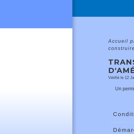
Accueil p
construir
TRAN
D'AM
Vérifié le 12 J
Un permis
Condi
Déma