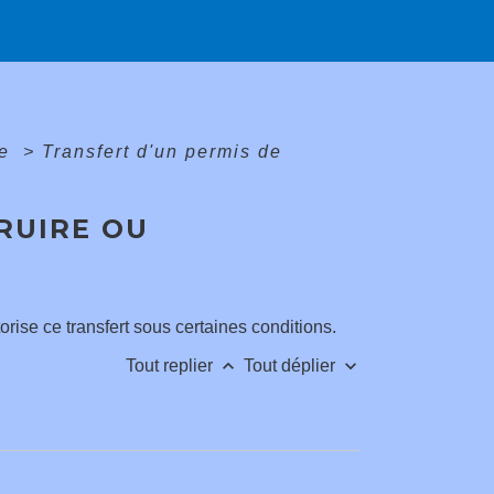
me
>
Transfert d'un permis de
RUIRE OU
rise ce transfert sous certaines conditions.
keyboard_arrow_up
keyboard_arrow_down
Tout replier
Tout déplier