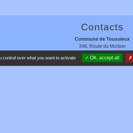
Contacts
Commune de Toussieux
346, Route du Morbier
01600 Toussieux - FRANCE
 control over what you want to activate
OK, accept all
+33 4 74 00 19 03
Contact par formulaire
entions légales
-
Politique de confidentialité
-
Accessibilité
-
Site créé en partenariat avec Réseau d