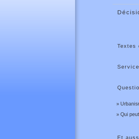
Décis
Textes 
Service
Questi
Urbanism
Qui peut
Et auss