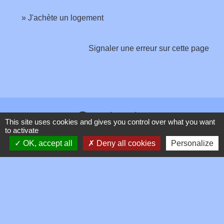
J'achète un logement
Signaler une erreur sur cette page
Contacts
This site uses cookies and gives you control over what you want
to activate
Commune de Toussieux
OK, accept all
Deny all cookies
Personalize
346, Route du Morbier
01600 Toussieux - FRANCE
+33 4 74 00 19 03
Contact par formulaire