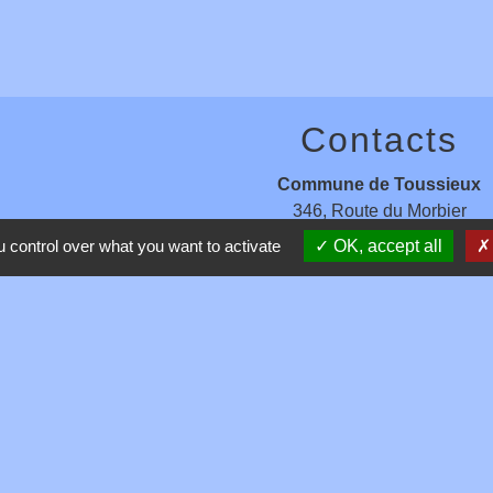
Contacts
Commune de Toussieux
346, Route du Morbier
01600 Toussieux - FRANCE
 control over what you want to activate
OK, accept all
+33 4 74 00 19 03
Contact par formulaire
entions légales
-
Politique de confidentialité
-
Accessibilité
-