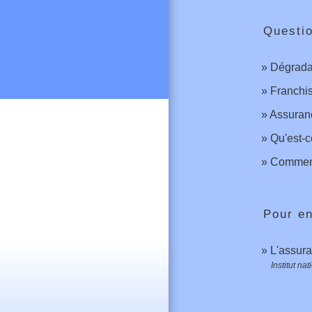
Questi
Dégradat
Franchi
Assuranc
Qu'est-c
Comment 
Pour en
L'assura
Institut n