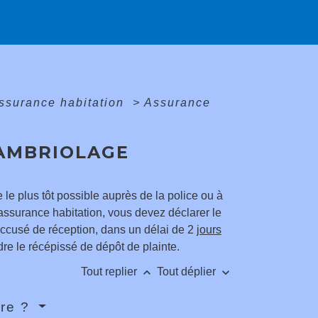
ssurance habitation
>
Assurance
CAMBRIOLAGE
 le plus tôt possible auprès de la police ou à
'assurance habitation, vous devez déclarer le
accusé de réception, dans un délai de 2
jours
re le récépissé de dépôt de plainte.
keyboard_arrow_up
keyboard_arrow_down
Tout replier
Tout déplier
ire ?