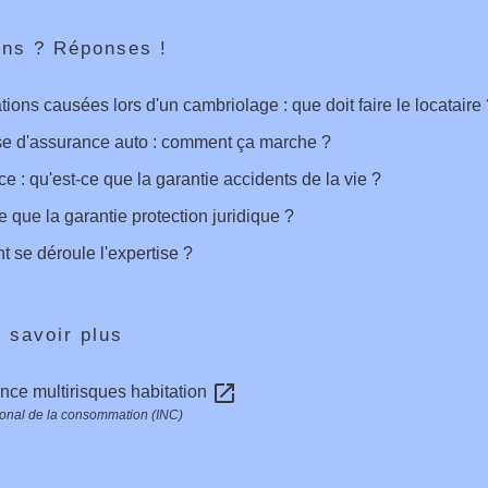
ons ? Réponses !
ions causées lors d'un cambriolage : que doit faire le locataire 
se d'assurance auto : comment ça marche ?
e : qu'est-ce que la garantie accidents de la vie ?
e que la garantie protection juridique ?
se déroule l'expertise ?
 savoir plus
open_in_new
nce multirisques habitation
ational de la consommation (INC)