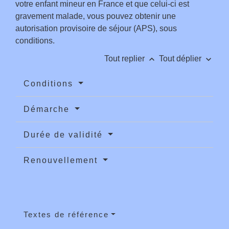
votre enfant mineur en France et que celui-ci est
gravement malade, vous pouvez obtenir une
autorisation provisoire de séjour (APS), sous
conditions.
keyboard_arrow_up
keyboard_arrow_down
Tout replier
Tout déplier
Conditions
Démarche
Durée de validité
Renouvellement
Textes de référence