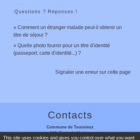
Questions ? Réponses !
Comment un étranger malade peut-il obtenir un
titre de séjour ?
Quelle photo fournir pour un titre d'identité
(passeport, carte d'identité...) ?
Signaler une erreur sur cette page
Contacts
Commune de Toussieux
346, Route du Morbier
This site uses cookies and gives you control over what you want
01600 Toussieux - FRANCE