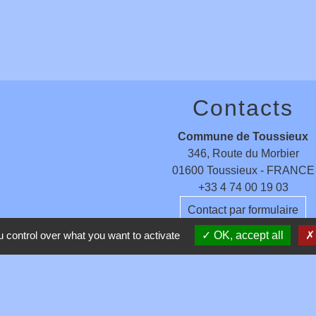
Contacts
Commune de Toussieux
346, Route du Morbier
01600 Toussieux - FRANCE
+33 4 74 00 19 03
Contact par formulaire
 control over what you want to activate
OK, accept all
entions légales
-
Politique de confidentialité
-
Accessibilité
-