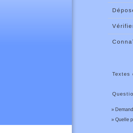
Dépose
Vérifi
Connaî
Textes 
Questi
Demande 
Quelle ph