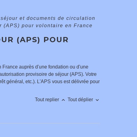
e séjour et documents de circulation
ur (APS) pour volontaire en France
OUR (APS) POUR
en France auprès d'une fondation ou d'une
utorisation provisoire de séjour (APS). Votre
rêt général, etc.). L'APS vous est délivrée pour
keyboard_arrow_up
keyboard_arrow_down
Tout replier
Tout déplier