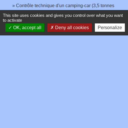
Contrôle technique d'un camping-car (3,5 tonnes
maximum)
This site uses cookies and gives you control over what you want
Transports - Mobilité
to activate
Contrôle technique des véhicules de transports de
OK, accept all
Deny all cookies
Personalize
marchandises (TRM) et de personnes
Secteurs d'activité
Signaler une erreur sur cette page
Contacts
Commune de Toussieux
346, Route du Morbier
01600 Toussieux - FRANCE
+33 4 74 00 19 03