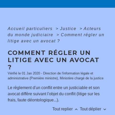
Accueil particuliers
>
Justice
>
Acteurs
du monde judiciaire
>
Comment régler un
litige avec un avocat ?
COMMENT RÉGLER UN
LITIGE AVEC UN AVOCAT
?
Vérifié le 01 Jan 2020 - Direction de l'information légale et
administrative (Première ministre), Ministère chargé de la justice
Le règlement d'un conflit entre un justiciable et son
avocat diffère suivant l'objet du conflit (litige sur les
frais, faute déontologique...).
keyboard_arrow_up
keyboard_arrow_down
Tout replier
Tout déplier