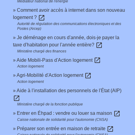
Médiateur national de l'énergie
Comment avoir accès à internet dans son nouveau
open_in_new
logement ?
Autorité de régulation des communications électroniques et des
Postes (Arcep)
Je déménage en cours d'année, dois-je payer la
open_in_new
taxe d'habitation pour l'année entière?
Ministère chargé des finances
open_in_new
Aide Mobili-Pass d'Action logement
Action logement
open_in_new
Agri-Mobilité d'Action logement
Action logement
Aide à l'installation des personnels de l'État (AIP)
open_in_new
Ministère chargé de la fonction publique
open_in_new
Entrer en Éhpad : vendre ou louer sa maison
Caisse nationale de solidarité pour l'autonomie (CNSA)
open_in_new
Préparer son entrée en maison de retraite
Caisse nationale de solidarité pour l'autonomie (CNSA)