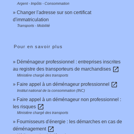
Argent - Impôts - Consommation
Changer l'adresse sur son certificat
d'immatriculation
Transports - Mobilité
Pour en savoir plus
Déménageur professionnel : entreprises inscrites
open_in_new
au registre des transporteurs de marchandises
Ministère chargé des transports
open_in_new
Faire appel à un déménageur professionnel
Institut national de la consommation (INC)
Faire appel à un déménageur non professionnel :
open_in_new
les risques
Ministère chargé des transports
Fournisseurs d'énergie : les démarches en cas de
open_in_new
déménagement