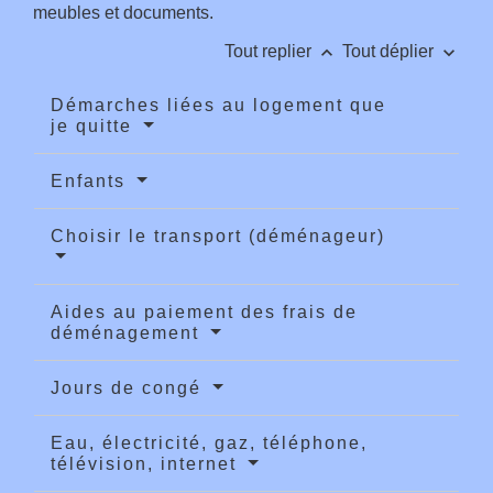
meubles et documents.
keyboard_arrow_up
keyboard_arrow_down
Tout replier
Tout déplier
Démarches liées au logement que
je quitte
Enfants
Choisir le transport (déménageur)
Aides au paiement des frais de
déménagement
Jours de congé
Eau, électricité, gaz, téléphone,
télévision, internet