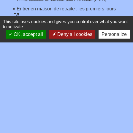
Entrer en maison de retraite : les premiers jours
open_in_new
This site uses cookies and gives you control over what you want
Caisse nationale de solidarité pour l'autonomie (CNSA)
to activate
Identification des carnivores domestiques (I-Cad) :
OK, accept all
Deny all cookies
Personalize
open_in_new
mettre à jour ses coordonnées
Société d'identification des carnivores domestiques (I-CAD)
Comment faire si...
Je pars de chez mes parents
Signaler une erreur sur cette page