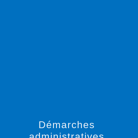
menu
Démarches
administratives