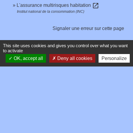
open_in_new
L'assurance multirisques habitation
Institut national de la consommation (INC)
Signaler une erreur sur cette page
This site uses cookies and gives you control over what you want
to activate
OK, accept all
Deny all cookies
Personalize
Contacts
Commune de Toussieux
346, Route du Morbier
01600 Toussieux - FRANCE
+33 4 74 00 19 03
Contact par formulaire