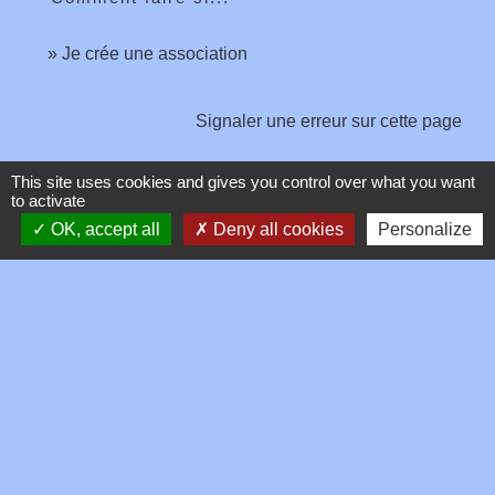
Je crée une association
Signaler une erreur sur cette page
This site uses cookies and gives you control over what you want
to activate
OK, accept all
Deny all cookies
Personalize
Contacts
Commune de Toussieux
346, Route du Morbier
01600 Toussieux - FRANCE
+33 4 74 00 19 03
Contact par formulaire