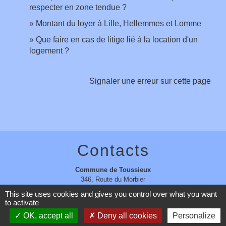
respecter en zone tendue ?
Montant du loyer à Lille, Hellemmes et Lomme
Que faire en cas de litige lié à la location d'un
logement ?
Signaler une erreur sur cette page
Contacts
Commune de Toussieux
346, Route du Morbier
01600 Toussieux - FRANCE
This site uses cookies and gives you control over what you want
+33 4 74 00 19 03
to activate
Contact par formulaire
OK, accept all
Deny all cookies
Personalize