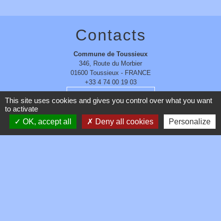
Contacts
Commune de Toussieux
346, Route du Morbier
01600 Toussieux - FRANCE
+33 4 74 00 19 03
Contact par formulaire
This site uses cookies and gives you control over what you want
to activate
OK, accept all
Deny all cookies
Personalize
Mentions légales
-
Politique de confidentialité
-
Accessibilité
-
Plan du site
-
Gestion des cookies
Site créé en partenariat avec Réseau des Communes