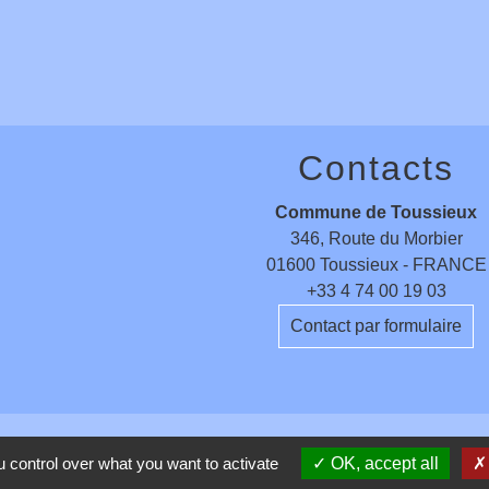
Contacts
Commune de Toussieux
346, Route du Morbier
01600 Toussieux - FRANCE
+33 4 74 00 19 03
Contact par formulaire
 control over what you want to activate
OK, accept all
entions légales
-
Politique de confidentialité
-
Accessibilité
-