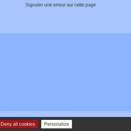
Signaler une erreur sur cette page
Deny all cookies
Personalize
Plan du site
-
Gestion des cookies