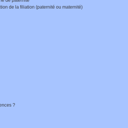
e de paternité
ion de la filiation (paternité ou maternité)
rences ?