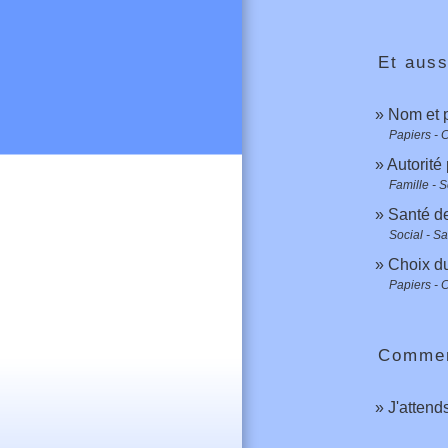
Et auss
Nom et 
Papiers - 
Autorité
Famille - S
Santé de
Social - S
Choix du
Papiers - 
Comment
J'attend