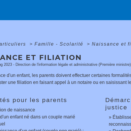
articuliers
>
Famille - Scolarité
>
Naissance et fi
ANCE ET FILIATION
ug 2023 - Direction de l'information légale et administrative (Première ministre)
ce d'un enfant, les parents doivent effectuer certaines formalités.
ter une filiation en faisant appel à un notaire ou en saisissant l
tés pour les parents
Démarch
justice
ion de naissance
n d'un enfant né dans un couple marié
Établisse
uel
reconnais
ssance d'un enfant (couple non marié) :