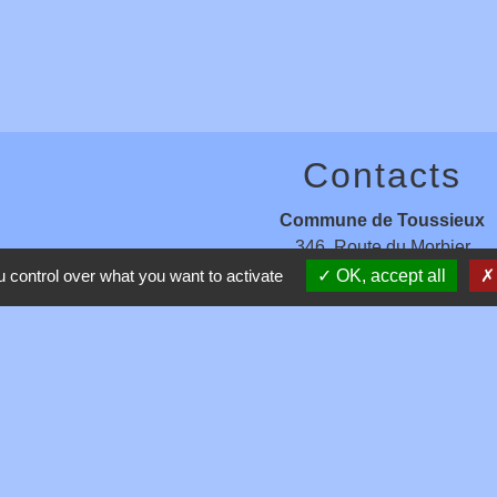
Contacts
Commune de Toussieux
346, Route du Morbier
01600 Toussieux - FRANCE
 control over what you want to activate
OK, accept all
+33 4 74 00 19 03
Contact par formulaire
entions légales
-
Politique de confidentialité
-
Accessibilité
-