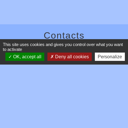
Contacts
This site uses cookies and gives you control over what you want
Commune de Toussieux
to activate
346, Route du Morbier
OK, accept all
Deny all cookies
Personalize
01600 Toussieux - FRANCE
+33 4 74 00 19 03
Contact par formulaire
Mentions légales
-
Politique de confidentialité
-
Accessibilité
-
Plan du site
-
Gestion des cookies