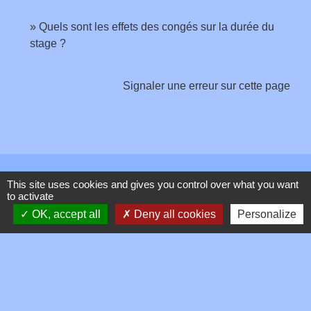
Quels sont les effets des congés sur la durée du
stage ?
Signaler une erreur sur cette page
Contacts
This site uses cookies and gives you control over what you want
to activate
Commune de Toussieux
OK, accept all
Deny all cookies
Personalize
346, Route du Morbier
01600 Toussieux - FRANCE
+33 4 74 00 19 03
Contact par formulaire