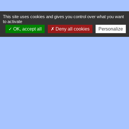
This site uses cookies and gives you control over what you want
to activate
OK, accept all
Deny all cookies
Personalize
Contacts
Commune de Toussieux
346, Route du Morbier
01600 Toussieux - FRANCE
+33 4 74 00 19 03
Contact par formulaire
Mentions légales
-
Politique de confidentialité
-
Accessibilité
-
Plan du site
-
Gestion des cookies