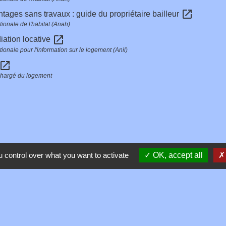
open_in_new
tages sans travaux : guide du propriétaire bailleur
ionale de l'habitat (Anah)
open_in_new
iation locative
ionale pour l'information sur le logement (Anil)
open_in_new
chargé du logement
 control over what you want to activate
OK, accept all
Contacts
Commune de Toussieux
346, Route du Morbier
01600 Toussieux - FRANCE