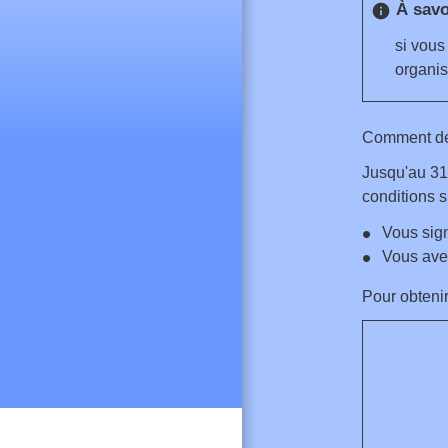
À savo
info
si vous
organis
Comment dem
Jusqu'au 31
conditions s
Vous sig
Vous avez
Pour obtenir