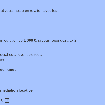
eut vous mettre en relation avec les
ermédiation de
1 000 €
, si vous répondez aux 2
cial ou à loyer très social
ans
écifique
:
médiation locative
open_in_new
KB)