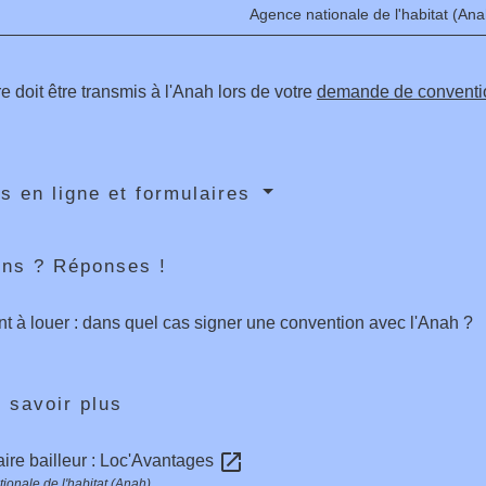
Agence nationale de l'habitat (Ana
e doit être transmis à l'Anah lors de votre
demande de conventi
s en ligne et formulaires
ons ? Réponses !
 à louer : dans quel cas signer une convention avec l'Anah ?
 savoir plus
open_in_new
aire bailleur : Loc'Avantages
ionale de l'habitat (Anah)