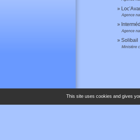
Loc'Avan
Agence nat
Interméd
Agence nat
Solibail
Ministère 
This site uses cookies and gives you