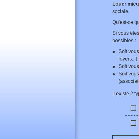
Louer mie
sociale.
Qu'est-ce qu
Si vous êtes
possibles :
Soit vous
loyers...)
Soit vous
Soit vous
(associa
Il existe 2 t
check_box_outline_blank
check_box_outline_blank