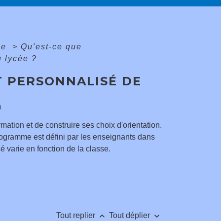
ée
>
Qu'est-ce que
 lycée ?
T PERSONNALISÉ DE
)
ation et de construire ses choix d'orientation.
 programme est défini par les enseignants dans
varie en fonction de la classe.
keyboard_arrow_up
keyboard_arrow_down
Tout replier
Tout déplier