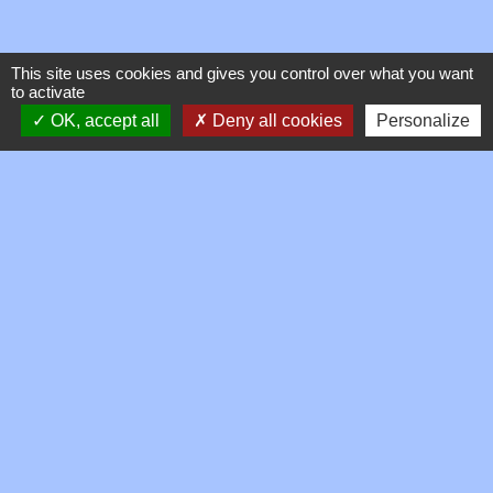
This site uses cookies and gives you control over what you want
to activate
OK, accept all
Deny all cookies
Personalize
Contacts
Commune de Toussieux
346, Route du Morbier
01600 Toussieux - FRANCE
+33 4 74 00 19 03
Contact par formulaire
Mentions légales
-
Politique de confidentialité
-
Accessibilité
-
Plan du site
-
Gestion des cookies