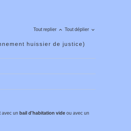
keyboard_arrow_up
keyboard_arrow_down
Tout replier
Tout déplier
nnement huissier de justice)
nt avec un
bail d'habitation vide
ou avec un