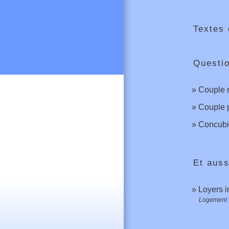
Textes 
Questi
Couple m
Couple p
Concubin
Et auss
Loyers i
Logement