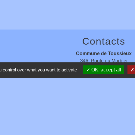
Contacts
Commune de Toussieux
346, Route du Morbier
01600 Toussieux - FRANCE
 control over what you want to activate
OK, accept all
+33 4 74 00 19 03
Contact par formulaire
entions légales
-
Politique de confidentialité
-
Accessibilité
-