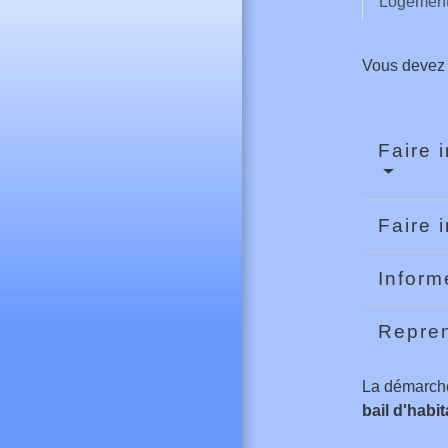
Logement
Vous devez 
Faire 
Faire 
Inform
Repre
La démarche
bail d'habi