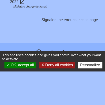
open_in_new
2022
Ministère chargé du travail
Signaler une erreur sur cette page
Contacts
This site uses cookies and gives you control over what you want
to activate
Commune de Toussieux
OK, accept all
Deny all cookies
Personalize
346, Route du Morbier
01600 Toussieux - FRANCE
+33 4 74 00 19 03
Contact par formulaire