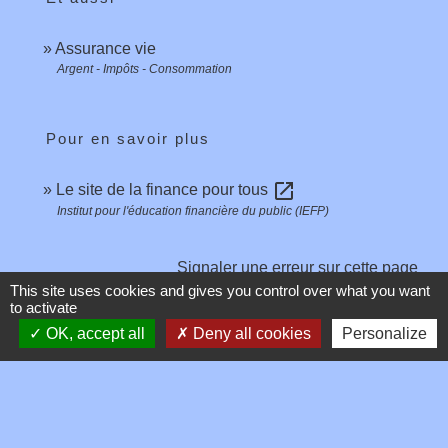
Assurance vie
Argent - Impôts - Consommation
Pour en savoir plus
open_in_new
Le site de la finance pour tous
Institut pour l'éducation financière du public (IEFP)
Signaler une erreur sur cette page
This site uses cookies and gives you control over what you want
to activate
OK, accept all
Deny all cookies
Personalize
Contacts
Commune de Toussieux