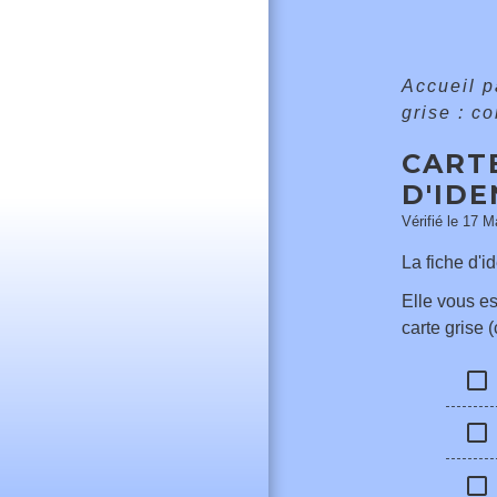
Accueil p
grise : c
CARTE
D'IDE
Vérifié le 17 M
La fiche d'i
Elle vous es
carte grise (
check_box_outline_blank
check_box_outline_blank
check_box_outline_blank