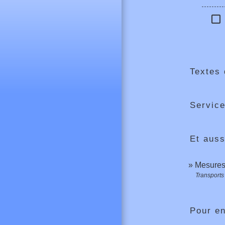
check_box_outline_blank
Textes 
Service
Et auss
Mesures 
Transports 
Pour en