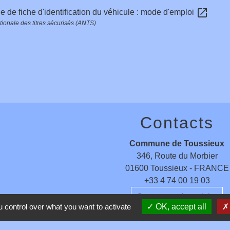
open_in_new
de fiche d'identification du véhicule : mode d'emploi
ionale des titres sécurisés (ANTS)
Contacts
Commune de Toussieux
346, Route du Morbier
01600 Toussieux - FRANCE
+33 4 74 00 19 03
Contact par formulaire
 control over what you want to activate
OK, accept all